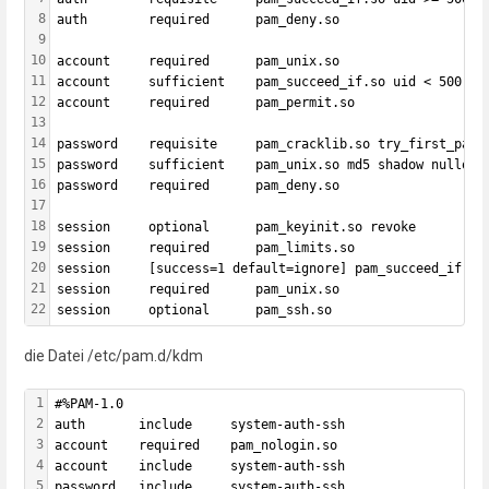
8
auth        required      pam_deny.so
9
10
account     required      pam_unix.so
11
account     sufficient    pam_succeed_if.so uid < 500 qu
12
account     required      pam_permit.so
13
14
password    requisite     pam_cracklib.so try_first_pass
15
password    sufficient    pam_unix.so md5 shadow nullok 
16
password    required      pam_deny.so
17
18
session     optional      pam_keyinit.so revoke
19
session     required      pam_limits.so
20
session     [success=1 default=ignore] pam_succeed_if.so
21
session     required      pam_unix.so
22
session     optional      pam_ssh.so
die Datei /etc/pam.d/kdm
1
#%PAM-1.0
2
auth       include     system-auth-ssh
3
account    required    pam_nologin.so
4
account    include     system-auth-ssh
5
password   include     system-auth-ssh