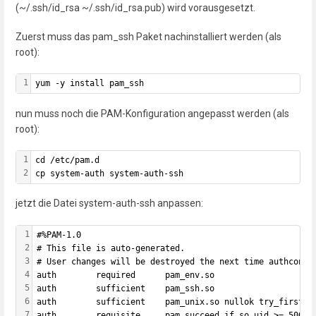
(~/.ssh/id_rsa ~/.ssh/id_rsa.pub) wird vorausgesetzt.
Zuerst muss das pam_ssh Paket nachinstalliert werden (als
root):
1
yum -y install pam_ssh
nun muss noch die PAM-Konfiguration angepasst werden (als
root):
1
cd /etc/pam.d
2
cp system-auth system-auth-ssh
jetzt die Datei system-auth-ssh anpassen:
1
#%PAM-1.0
2
# This file is auto-generated.
3
# User changes will be destroyed the next time authconfi
4
auth        required      pam_env.so
5
auth        sufficient    pam_ssh.so
6
auth        sufficient    pam_unix.so nullok try_first_p
7
auth        requisite     pam_succeed_if.so uid >= 500 q