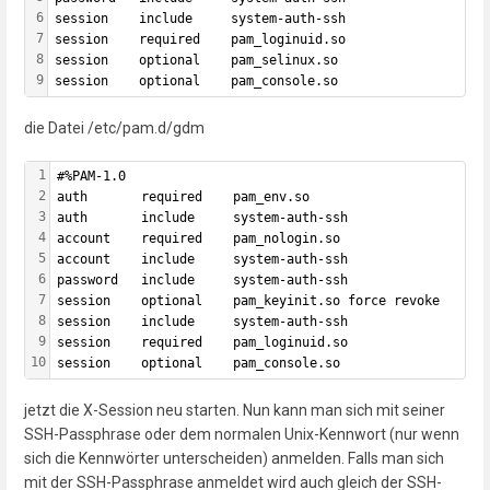
6
session    include     system-auth-ssh
7
session    required    pam_loginuid.so
8
session    optional    pam_selinux.so
9
session    optional    pam_console.so
die Datei /etc/pam.d/gdm
1
#%PAM-1.0
2
auth       required    pam_env.so
3
auth       include     system-auth-ssh
4
account    required    pam_nologin.so
5
account    include     system-auth-ssh
6
password   include     system-auth-ssh
7
session    optional    pam_keyinit.so force revoke
8
session    include     system-auth-ssh
9
session    required    pam_loginuid.so
10
session    optional    pam_console.so
jetzt die X-Session neu starten. Nun kann man sich mit seiner
SSH-Passphrase oder dem normalen Unix-Kennwort (nur wenn
sich die Kennwörter unterscheiden) anmelden. Falls man sich
mit der SSH-Passphrase anmeldet wird auch gleich der SSH-