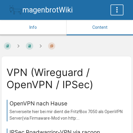
magenbrotWiki
Info
Content
VPN (Wireguard /
OpenVPN / IPSec)
OpenVPN nach Hause
Serverseite hier bei mir dient die Fritz!Box 7050 als OpenVPN
Server(via Firmaware-Mod von http:...
IPSec Roadwarrior-VPN via racoon