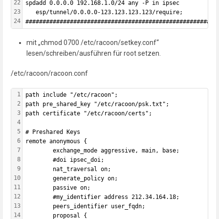
22
spdadd 0.0.0.0 192.168.1.0/24 any -P in ipsec
23
   esp/tunnel/0.0.0.0-123.123.123.123/require;
24
########################################################
mit „chmod 0700 /etc/racoon/setkey.conf“
lesen/schreiben/ausführen für root setzen.
/etc/racoon/racoon.conf
1
path include "/etc/racoon";
2
path pre_shared_key "/etc/racoon/psk.txt";
3
path certificate "/etc/racoon/certs";
4
5
# Preshared Keys
6
remote anonymous {
7
        exchange_mode aggressive, main, base;
8
        #doi ipsec_doi;
9
        nat_traversal on;
10
        generate_policy on;
11
        passive on;
12
        #my_identifier address 212.34.164.18;
13
        peers_identifier user_fqdn;
14
        proposal {