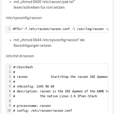
mit „chmod 0600 /etc/racoon/psk.txt“
lesen/schreiben für root setzen.
/etc/sysconfig/racoon
1
OPTS="-f /etc/racoon/racoon.conf -l /var/log/racoon -v"
mit „chmod 0644 /etc/sysconfig/racoon“ die
Berechtigungen setzen
/etc/init.d/racoon
1
#!/bin/bash
2
#
3
# racoon             Start/Stop the racoon IKE daemon.
4
#
5
# chkconfig: 2345 90 60
6
# description: racoon is the IKE daemon of the KAME tool
7
#              the native Linux 2.6 IPsec-Stack
8
9
# processname: racoon
10
# config: /etc/racoon/racoon.conf