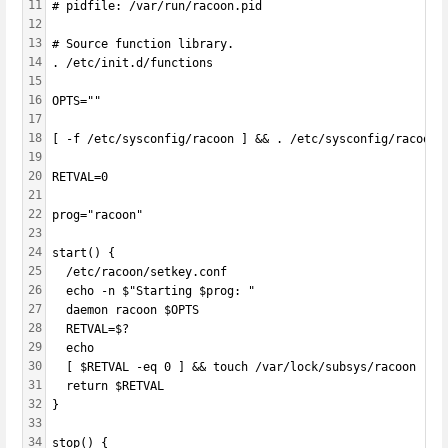
11
# pidfile: /var/run/racoon.pid
12
13
# Source function library.
14
. /etc/init.d/functions
15
16
OPTS=""
17
18
[ -f /etc/sysconfig/racoon ] && . /etc/sysconfig/racoon
19
20
RETVAL=0
21
22
prog="racoon"
23
24
start() {
25
  /etc/racoon/setkey.conf
26
  echo -n $"Starting $prog: "
27
  daemon racoon $OPTS
28
  RETVAL=$?
29
  echo
30
  [ $RETVAL -eq 0 ] && touch /var/lock/subsys/racoon
31
  return $RETVAL
32
}
33
34
stop() {