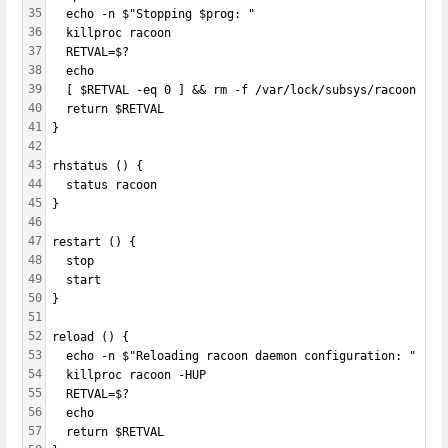
35
  echo -n $"Stopping $prog: "
36
  killproc racoon
37
  RETVAL=$?
38
  echo
39
  [ $RETVAL -eq 0 ] && rm -f /var/lock/subsys/racoon
40
  return $RETVAL
41
}
42
43
rhstatus () {
44
  status racoon
45
}
46
47
restart () {
48
  stop
49
  start
50
}
51
52
reload () {
53
  echo -n $"Reloading racoon daemon configuration: "
54
  killproc racoon -HUP
55
  RETVAL=$?
56
  echo
57
  return $RETVAL