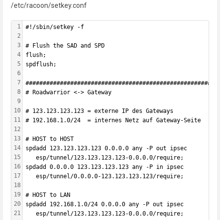
/etc/racoon/setkey.conf
1
#!/sbin/setkey -f
2
3
# Flush the SAD and SPD
4
flush;
5
spdflush;
6
7
########################################################
8
# Roadwarrior <-> Gateway
9
10
# 123.123.123.123 = externe IP des Gateways
11
# 192.168.1.0/24  = internes Netz auf Gateway-Seite
12
13
# HOST to HOST
14
spdadd 123.123.123.123 0.0.0.0 any -P out ipsec
15
   esp/tunnel/123.123.123.123-0.0.0.0/require;
16
spdadd 0.0.0.0 123.123.123.123 any -P in ipsec
17
   esp/tunnel/0.0.0.0-123.123.123.123/require;
18
19
# HOST to LAN
20
spdadd 192.168.1.0/24 0.0.0.0 any -P out ipsec
21
   esp/tunnel/123.123.123.123-0.0.0.0/require;