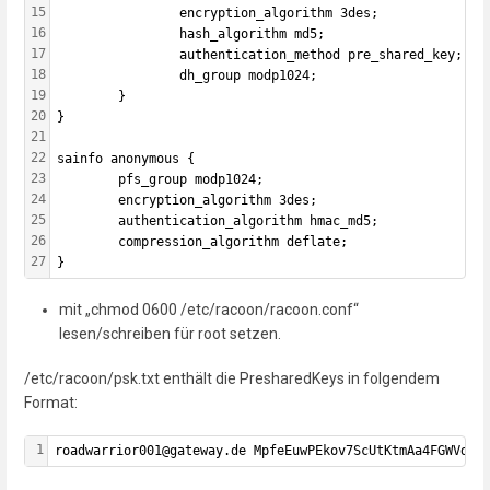
15
                encryption_algorithm 3des;
16
                hash_algorithm md5;
17
                authentication_method pre_shared_key;
18
                dh_group modp1024;
19
        }
20
}
21
22
sainfo anonymous {
23
        pfs_group modp1024;
24
        encryption_algorithm 3des;
25
        authentication_algorithm hmac_md5;
26
        compression_algorithm deflate;
27
}
mit „chmod 0600 /etc/racoon/racoon.conf“
lesen/schreiben für root setzen.
/etc/racoon/psk.txt enthält die PresharedKeys in folgendem
Format:
1
roadwarrior001@gateway.de MpfeEuwPEkov7ScUtKtmAa4FGWVda9