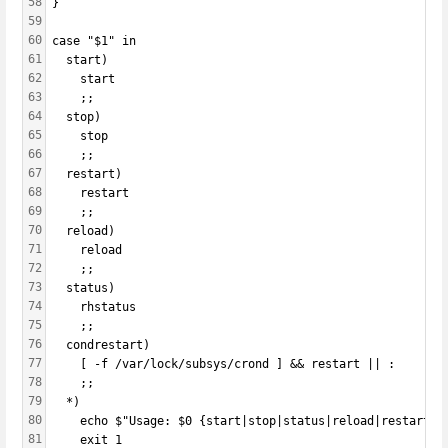
58
}
59
60
case "$1" in
61
  start)
62
    start
63
    ;;
64
  stop)
65
    stop
66
    ;;
67
  restart)
68
    restart
69
    ;;
70
  reload)
71
    reload
72
    ;;
73
  status)
74
    rhstatus
75
    ;;
76
  condrestart)
77
    [ -f /var/lock/subsys/crond ] && restart || :
78
    ;;
79
  *)
80
    echo $"Usage: $0 {start|stop|status|reload|restart|c
81
    exit 1