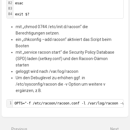
82
esac
83
84
exit $?
mit „chmod 0744 /etc/init.d/racoon“ die
Berechtigungen setzen.
ein „chkconfig –add racoon“ aktiviert das Script beim
Booten
mit „service racoon start“ die Security Policy Database
(SPD) laden (setkey.conf) und den Racoon-Dämon
starten
geloggt wird nach /var/log/racoon
Um den Debuglevel zu erhöhen ggf. in
/etc/sysconfig/racoon die -v Option um weitere v
ergänzen, z.B.
1
OPTS="-f /etc/racoon/racoon.conf -l /var/log/racoon -vvv
Enter
section
select
mode
Previous
Next