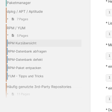
* H
Paketmanager
dpkg / APT / Aptitude
1
7 Pages
* L
RPM / YUM
1
5 Pages
RPM Kurzübersicht
* M
RPM-Datenbank abfragen
1
RPM-Datenbank defekt
* e
RPM-Paket entpacken
YUM - Tipps und Tricks
1
Häufig genutzte 3rd-Party Repositories
* e
11 Pages
1
* D