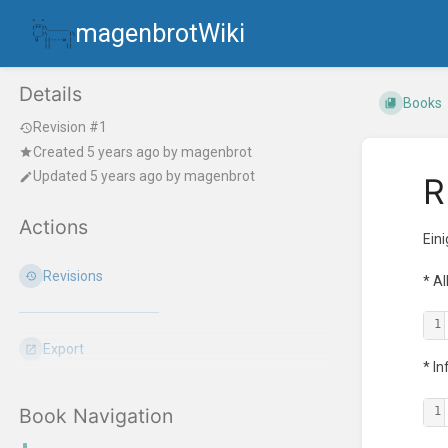
magenbrotWiki
Details
Books
Revision #1
Created
5 years ago
by
magenbrot
Updated
5 years ago
by
magenbrot
R
Actions
Ein
Revisions
* A
1
Export
* I
1
Book Navigation