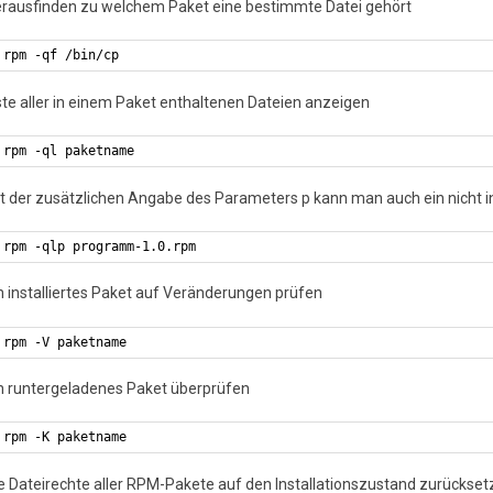
erausfinden zu welchem Paket eine bestimmte Datei gehört
rpm -qf /bin/cp
iste aller in einem Paket enthaltenen Dateien anzeigen
rpm -ql paketname
it der zusätzlichen Angabe des Parameters p kann man auch ein nicht i
rpm -qlp programm-1.0.rpm
in installiertes Paket auf Veränderungen prüfen
rpm -V paketname
in runtergeladenes Paket überprüfen
rpm -K paketname
ie Dateirechte aller RPM-Pakete auf den Installationszustand zurückset