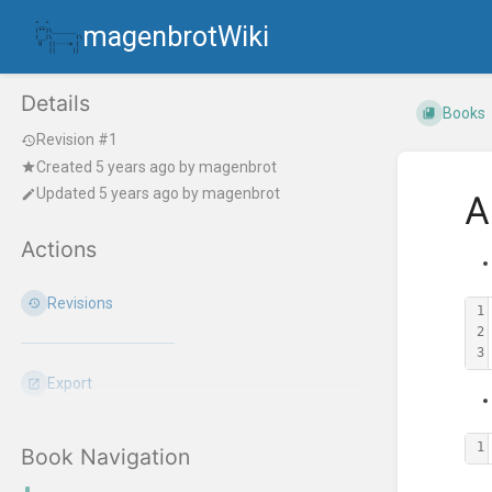
magenbrotWiki
Details
Books
Revision #1
Created
5 years ago
by
magenbrot
Updated
5 years ago
by
magenbrot
A
Actions
Revisions
1
2
3
Export
1
Book Navigation