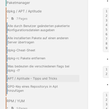
Paketmanager
dpkg / APT / Aptitude
1
2
7 Pages
3
4
Alle durch Benutzer geänderten paketierte
5
Konfigurationsdateien ausgeben
6
Alle installierten Pakete auf einen anderen
7
Server übertragen
8
9
dpkg-Cheat-Sheet
dpkg-rc Pakete entfernen
Was bedeuten die verschiedenen flags bei
1
dpkg -l?
2
APT / Aptitude - Tipps und Tricks
GPG-Key eines Repositorys in Apt
hinzufügen
1
2
RPM / YUM
3
5 Pages
4