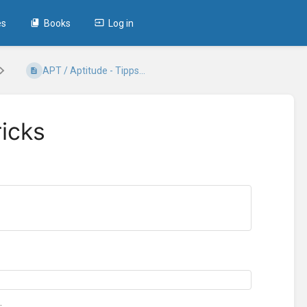
es
Books
Log in
APT / Aptitude - Tipps...
ricks