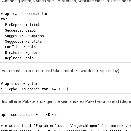
Abhängigkeiten, Vorschläge, Empfohlen, Konflikte eines Paketes anze
# apt-cache depends tar
tar
  PreDepends: libc6
  Suggests: bzip2
  Suggests: ncompress
  Suggests: xz-utils
  Conflicts: cpio
  Breaks: dpkg-dev
  Replaces: cpio
warum ist ein bestimmtes Paket installiert worden (required by):
# aptitude why tar
i   dpkg PreDepends tar (>= 1.23)
Installierte Pakete anzeigen die kein anderes Paket voraussetzt (depe
aptitude search '~i ! ~R ~i'
# erweitert auf "Empfohlen" oder "Vorgeschlagen" (recommends / 