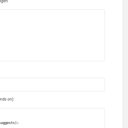
igen:
nds on):
suggests):