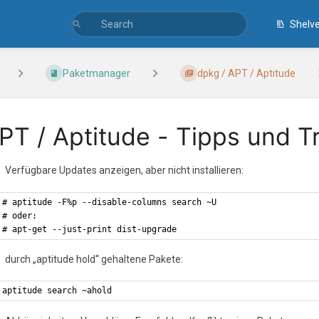
Shelv
Paketmanager
dpkg / APT / Aptitude
PT / Aptitude - Tipps und T
Verfügbare Updates anzeigen, aber nicht installieren:
# aptitude -F%p --disable-columns search ~U
# oder:
# apt-get --just-print dist-upgrade
durch „aptitude hold“ gehaltene Pakete:
aptitude search ~ahold