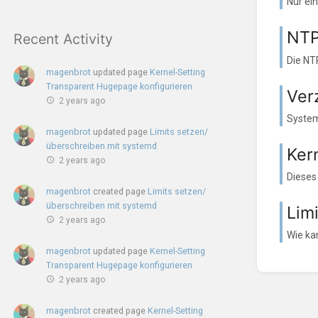
Nur ein
NTP
Recent Activity
Die NTP
magenbrot
updated page
Kernel-Setting
Transparent Hugepage konfigurieren
Ver
2 years ago
System
magenbrot
updated page
Limits setzen/
überschreiben mit systemd
Ker
2 years ago
Dieses 
magenbrot
created page
Limits setzen/
überschreiben mit systemd
Lim
2 years ago
Wie kan
magenbrot
updated page
Kernel-Setting
Transparent Hugepage konfigurieren
2 years ago
magenbrot
created page
Kernel-Setting