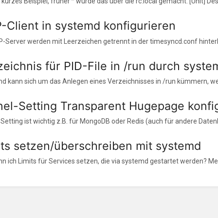
 kurzes Beispiel, früher™ wurde das über die rc.local gemacht. [Unit] Desc
-Client in systemd konfigurieren
-Server werden mit Leerzeichen getrennt in der timesyncd.conf hinterleg
zeichnis für PID-File in /run durch syst
d kann sich um das Anlegen eines Verzeichnisses in /run kümmern, wen
nel-Setting Transparent Hugepage konfi
Setting ist wichtig z.B. für MongoDB oder Redis (auch für andere Datenb
its setzen/überschreiben mit systemd
n ich Limits für Services setzen, die via systemd gestartet werden? Mein