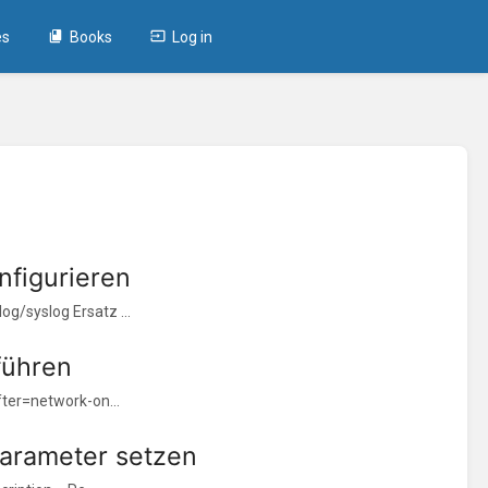
es
Books
Log in
figurieren
og/syslog Ersatz ...
führen
ter=network-on...
Parameter setzen