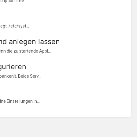
ription = Re...
t. /etc/syst...
emd anlegen lassen
n die zu startende Appl...
gurieren
anken!). Beide Serv...
e Einstellungen in...