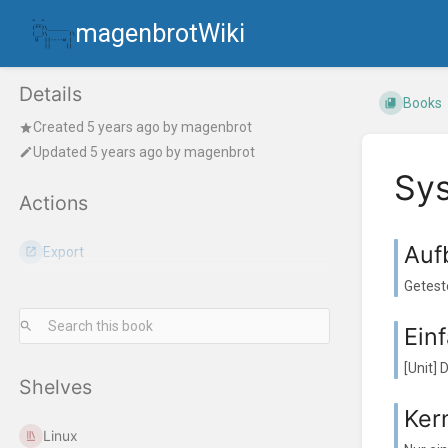
magenbrotWiki
Details
Books
Created
5 years ago
by
magenbrot
Updated
5 years ago
by
magenbrot
Sy
Actions
Auf
Export
Geteste
Ein
[Unit]
Shelves
Ker
Linux