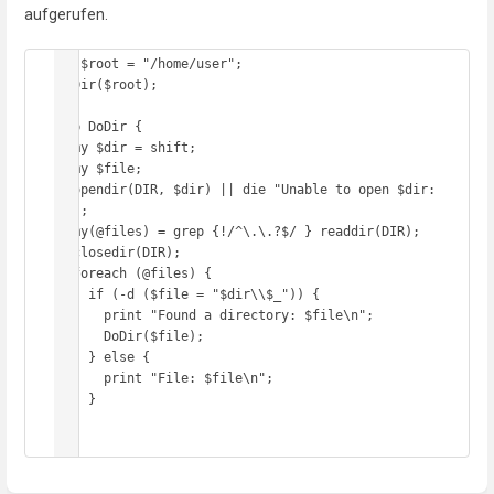
aufgerufen.
my $root = "/home/user";

DoDir($root);

sub DoDir {

  my $dir = shift;

  my $file;

  opendir(DIR, $dir) || die "Unable to open $dir: 
$!";

  my(@files) = grep {!/^\.\.?$/ } readdir(DIR);

  closedir(DIR);

  foreach (@files) {

    if (-d ($file = "$dir\\$_")) {

      print "Found a directory: $file\n";

      DoDir($file);

    } else {

      print "File: $file\n";

    }

  }

}