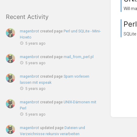
Will ma
Recent Activity
Per
magenbrot
created page
Perl und SQLite - Mini-
SQLite
Howto
5 years ago
magenbrot
created page
mail_from_perl.pl
5 years ago
magenbrot
created page
Spam vorlesen
lassen mit espeak
5 years ago
magenbrot
created page
UNIX-Dämonen mit
Perl
5 years ago
magenbrot
updated page
Dateien und
Verzeichnisse rekursiv verarbeiten