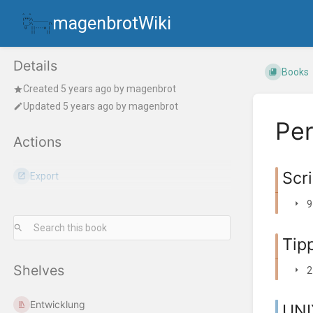
magenbrotWiki
Details
Books
Created
5 years ago
by
magenbrot
Updated
5 years ago
by
magenbrot
Per
Actions
Scr
Export
9
Tip
Shelves
2
Entwicklung
UNI