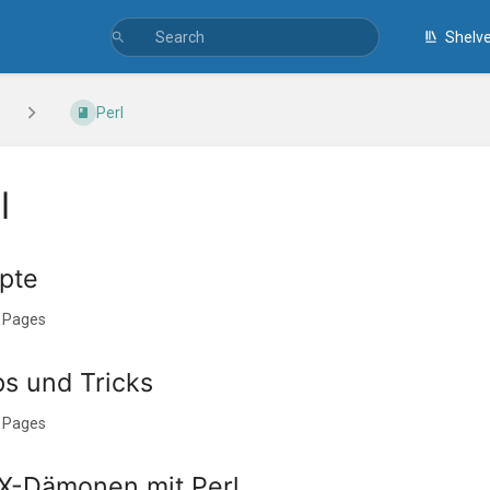
Shelv
Perl
l
ipte
 Pages
ps und Tricks
 Pages
X-Dämonen mit Perl