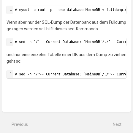
1
# mysql -u root -p --one-database MeineDB < fulldump.sql
Wenn aber nur der SQL-Dump der Datenbank aus dem Fulldump
gezogen werden soll hilft dieses sed-Kommando:
1
# sed -n '/^-- Current Database: `MeineDB`/,/^-- Current
und nur eine einzelne Tabelle einer DB aus dem Dump zu ziehen
geht so:
1
# sed -n '/^-- Current Database: `MeineDB`/,/^-- Current
Enter
section
select
mode
Previous
Next