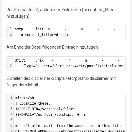
Postfix master.cf, ändern der Zeile smtp (-o content_filter
hinzufügen):
1
smtp      inet  n       -       n       -       -       
2
  -o content_filter=dfilt:
Am Ende der Datei folgenden Eintrag hinzufügen:
1
dfilt     unix    -       n       n       -       -     
2
    flags=Rq user=filter argv=/etc/postfix/disclaimer -f
Erstellen des disclaimer-Scripts /etc/postfix/disclaimer mit
folgendem Inhalt:
1
#!/bin/sh
2
# Localize these.
3
INSPECT_DIR=/var/spool/filter
4
SENDMAIL="/usr/sbin/sendmail -G -i"
5
6
# don't alter mails from the addresses in this file
7
DISCLAIMER_ADDRESSES=/etc/postfix/disclaimer_addresses