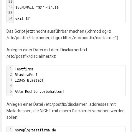
31
32
$SENDMAIL "$@" <in.$$
33
34
exit $?
Das Script jetzt nocht ausführbar machen („chmod og+x
/etc/postfix/disclaimer; chgrp filter /etc/postfix/disclaimer“).
Anlegen einer Datei mit dem Disclaimertext
/etc/postfix/disclaimer.txt:
1
Testfirma
2
Blastraße 1
3
12345 Blastadt
4
5
Alle Rechte vorbehalten!
Anlegen einer Datei /etc/postfix/disclaimer_addresses mit
Mailadressen, die NICHT mit einem Disclaimer versehen werden
sollen:
1
noreply@testfirma.de