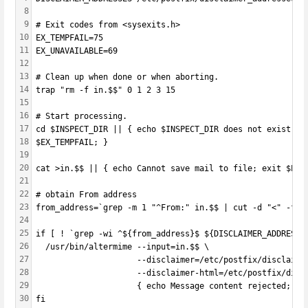
8
9
# Exit codes from <sysexits.h>
10
EX_TEMPFAIL=75
11
EX_UNAVAILABLE=69
12
13
# Clean up when done or when aborting.
14
trap "rm -f in.$$" 0 1 2 3 15
15
16
# Start processing.
17
cd $INSPECT_DIR || { echo $INSPECT_DIR does not exist; e
18
$EX_TEMPFAIL; }
19
20
cat >in.$$ || { echo Cannot save mail to file; exit $EX_
21
22
# obtain From address
23
from_address=`grep -m 1 "^From:" in.$$ | cut -d "<" -f 2
24
25
if [ ! `grep -wi ^${from_address}$ ${DISCLAIMER_ADDRESSE
26
  /usr/bin/altermime --input=in.$$ \
27
                     --disclaimer=/etc/postfix/disclaime
28
                     --disclaimer-html=/etc/postfix/disc
29
                     { echo Message content rejected; ex
30
fi