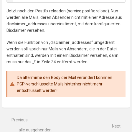
Jetzt noch den Postfix reloaden (service postfix reload). Nun
werden alle Mails, deren Absender nicht mit einer Adresse aus
disclaimer_addresses übereinstimmt, mit dem konfigurierten
Disclaimer versehen.
Wenn die Funktion von „disclaimer_addresses“ umgedreht
werden soll, sprich nur Mails von Absendern, die in der Datei
enthalten sind, werden mit einem Disclaimer versehen, dann
muss nur das „!“ in Zeile 34 entfernt werden.
Da altermime den Body der Mail verändert könnnen
PGP-verschlüsselte Mails hinterher nicht mehr
entschlüsselt werden!
Enter
section
select
mode
Previous
Next
alle ausgehenden