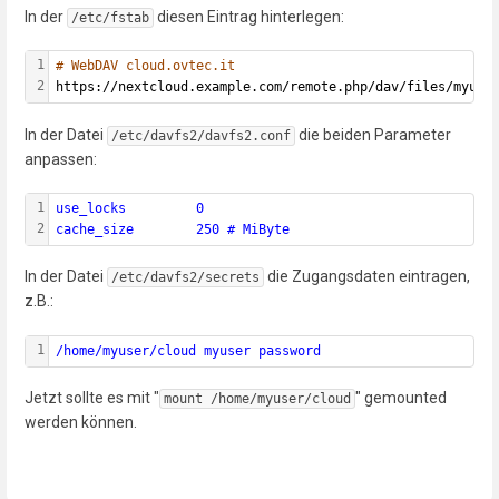
In der
diesen Eintrag hinterlegen:
/etc/fstab
1
# WebDAV cloud.ovtec.it
2
https://nextcloud.example.com/remote.php/dav/files/myuse
In der Datei
die beiden Parameter
/etc/davfs2/davfs2.conf
anpassen:
1
use_locks         0
2
cache_size        250 # MiByte
In der Datei
die Zugangsdaten eintragen,
/etc/davfs2/secrets
z.B.:
1
/home/myuser/cloud myuser password
Jetzt sollte es mit "
" gemounted
mount /home/myuser/cloud
werden können.
Enter
section